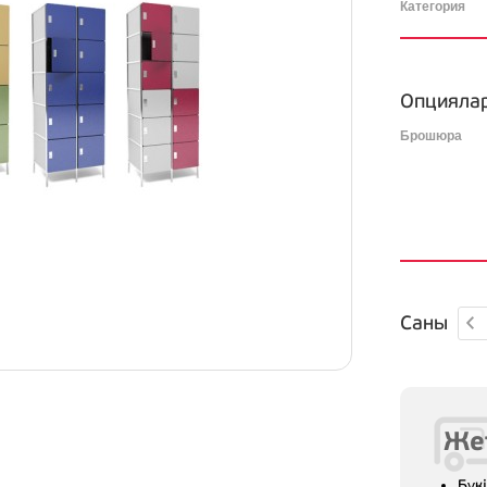
Категория
Опцияла
Брошюра
Саны
Же
Бүк