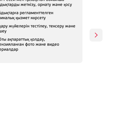
дықтарды жеткізу, орнату және қосу
дықтарға регламенттелген
никалық қызмет көрсету
қару жүйелерін тестілеу, тексеру және
шеу
бты ақпараттық қолдау,
ензияланған фото және видео
ериалдар