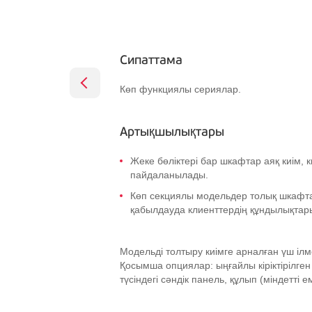
Сипаттама
Көп функциялы сериялар.
Артықшылықтары
Жеке бөліктері бар шкафтар аяқ киім, к
пайдаланылады.
Көп секциялы модельдер толық шкафтар
қабылдауда клиенттердің құндылықтары
Модельді толтыру киімге арналған үш ілм
Қосымша опциялар: ыңғайлы кіріктірілге
түсіндегі сәндік панель, құлып (міндетті 