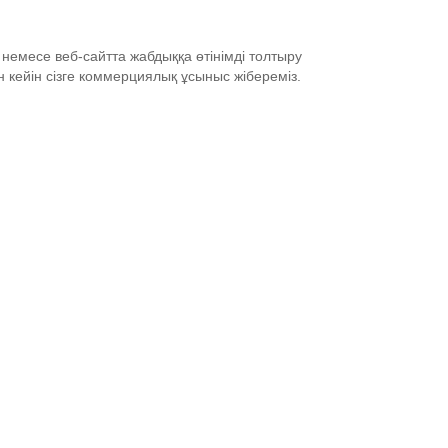
 немесе веб-сайтта жабдыққа өтінімді толтыру
н кейін сізге коммерциялық ұсыныс жібереміз.