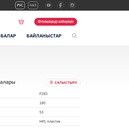
РУС
КАЗ
Өтінішіңізді жіберіңіз
БАЛАР
БАЙЛАНЫСТАР
малары
САЛЫСТЫРУ
F283
180
53
HPL пластик