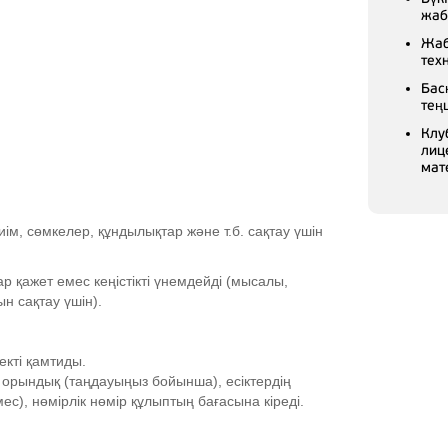
жаб
Жаб
тех
Бас
тең
Клу
лиц
мат
иім, сөмкелер, құндылықтар және т.б. сақтау үшін
 қажет емес кеңістікті үнемдейді (мысалы,
н сақтау үшін).
екті қамтиды.
н орындық (таңдауыңыз бойынша), есіктердің
емес), нөмірлік нөмір құлыптың бағасына кіреді.