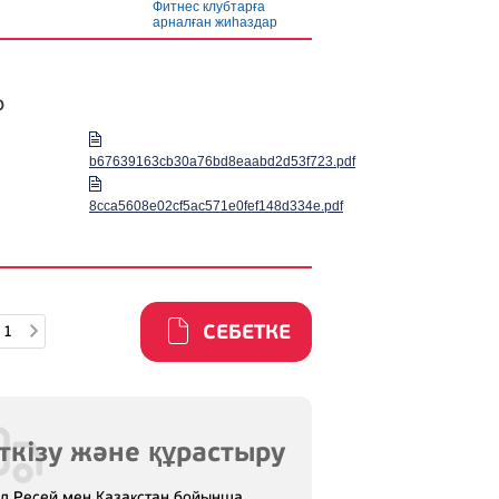
Фитнес клубтарға
арналған жиһаздар
р
b67639163cb30a76bd8eaabd2d53f723.pdf
8cca5608e02cf5ac571e0fef148d334e.pdf
СЕБЕТКЕ
ткізу және құрастыру
іл Ресей мен Қазақстан бойынша