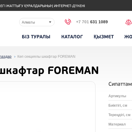
ЕГІ ЖАТТЫҒУ ҚҰРАЛДАРЫНЫҢ ИНТЕРНЕТ-ДҮКЕНІ
+7 701
631 1089
Алматы
БІЗ ТУРАЛЫ
КАТАЛОГ
ҚЫЗМЕТ
ЖО
иһаздар
Көп секциялы шкафтар FOREMAN
 шкафтар FOREMAN
Сипатта
Артикулы
Биіктігі, см
Тереңдігі, см
Материал