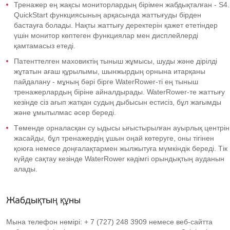
Тренажер ең жақсы мониторлардың бірімен жабдықталған - S4.
QuickStart функциясының арқасында жаттығуды бірден
бастауға болады. Нақты жаттығу деректерін қажет ететіндер
үшін монитор көптеген функциялар мен дисплейлерді
қамтамасыз етеді.
Патенттелген маховиктің тыныш жұмысы, шуды және дірілді
жұтатын ағаш құрылымы, шынжырдың орнына итарқаны
пайдалану - мұның бәрі бірге WaterRower-ті ең тыныш
тренажерлардың біріне айналдырады. WaterRower-те жаттығу
кезінде сіз ағып жатқан судың дыбысын естисіз, бұл жағымды
және ұмытылмас әсер береді.
Төменде орналасқан су ыдысы ығыстырылған ауырлық центрін
жасайды, бұл тренажердің ұшын оңай көтеруге, оны тігінен
қоюға немесе доңғалақтармен жылжытуға мүмкіндік береді. Тік
күйде сақтау кезінде WaterRower кәдімгі орындықтың ауданын
алады.
Жабдықтың құны
Мына телефон нөмірі: + 7 (727) 248 3909 немесе веб-сайтта