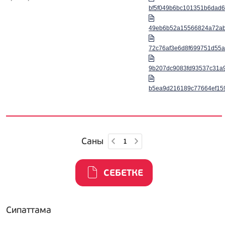
bf5f049b6bc101351b6dad6
49eb6b52a15566824a72ab5
72c76af3e6d8f699751d55a8
9b207dc9083fd93537c31a9
b5ea9d216189c77664ef15
Саны
СЕБЕТКЕ
Сипаттама