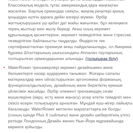
Классикалық модель тұтас американдық қара жаңғақтан
жасалған. Барлық ормандар сияқты, жаңғақ реңктері қанық
қоңырдан
күлгін қараға
дейін өзгеруі мүмкін. Әрбір
жаттықтырушыға үш қабат дат майы жағылған, бұл көлеңкеге
терең жылтыр мен жылу береді. Ағаш оның керемет
құрылымдық қасиеттеріне, керемет төзімділігіне және стресске
төзімділігіне
байланысты
таңдалды. Өндірісте тек
сертификатталған премиум ағаш пайдаланылады, ол Америка
Құрама Штаттарының шығысындағы Аппалач тауларының
толтырылған ормандарынан алынады.
(толығырақ білу)
.
WaterRower тренажерлері керемет дизайнымен және
бөлшектерге назар аударумен танымал. Жоғары сапалы
материалдар мен ойластырылған эргономика форманың,
функционалдылықтың, дизайнның және беріктіктің ерекше
үйлесімін жасайды. Әрбір элемент тренажердің сезім
мүшелеріне (көру, есту және жанасу) әсер ететін тиімділігі мен
сөзсіз әсерін толықтыруға арналған. Мұндай күш-жігер лайықты
бағаланды: WaterRower көптеген марапаттарға ие болды
(соның ішінде Plus X сыйлығы) және дизайн шеберлігінің үлгісі
ретінде Лондонның Дизайн жәнен Нью-Йорк мұражайында
көрмеге қойылды.