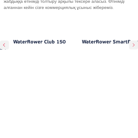
жабдыққа өтінімді толтыру арқылы тексере аласыз. Өтінімді
алғаннан кейін сізге коммерциялық ұсыныс жібереміз.
WaterRower Club 150
WaterRower SmartRow
S4