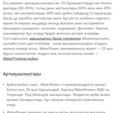
Есу керемет артықшылықтарға ие. Ол бұлшықеттердің көп бөлігін
қамтиды (80–95%), толық дене жаттығулары (60% аяғы мен 40%
қолы), көп калорияларды (800 ккал дейін) күйдіреді./с) қарағанда,
басқа да аэробты жаттығулар және бұл ретте есебінен сидячего
ереже болмаған жағдайда екпінді жүктеме зиян келтірмейтін
буындарға (шалқалап, коленям, лодыжкам). Дегенмен, барлық
тренажерлер бұл әсерді бірдей қалпына келтіре алмайды.
Суға қарсылық,
қарсылықтың басқа түрлерінен
айырмашылығы,
шынайы есуге дәл еліктейді - оның артықшылықтарын алудың
жалғыз сенімді жолы. WaterRower тренажерының жүрегі — 25 жы
бұрын патенттелген теңдесі жоқ технологиялық шешім —
WaterFlywheel жүйесі
.
Артықшылықтары
Қайталанбас сапа - WaterRower-ті ерекшелендіретін қасиет.
Бүгінгі күні, 25 жыл бұрынғыдай, барлық WaterRowers АҚШ-та,
Уорренде, Род-Айлендте шығарылады. Өндірістің әрбір кезеңі
қолмен басқарылады, бұл ерекше сенімділікті қамтамасыз
етеді.
WaterRower әлемдегі ең жақсы қатты ағаштардан жасалған.