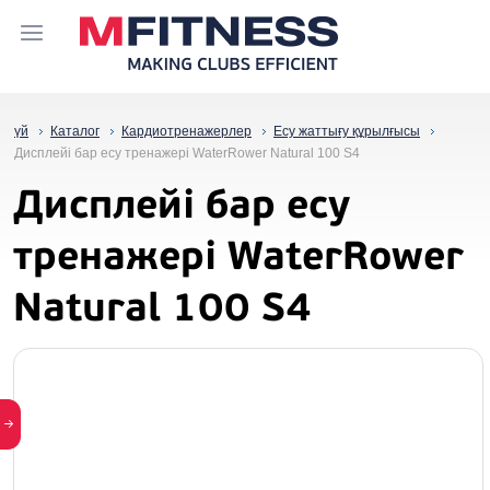
үй
Каталог
Кардиотренажерлер
Есу жаттығу құрылғысы
Дисплейі бар есу тренажері WaterRower Natural 100 S4
Дисплейі бар есу
тренажері WaterRower
Natural 100 S4