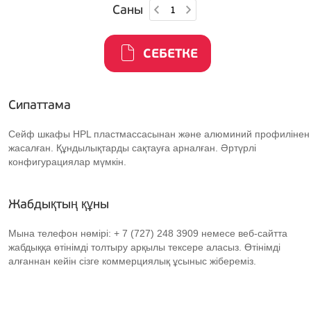
Саны
СЕБЕТКЕ
Сипаттама
Сейф шкафы HPL пластмассасынан және алюминий профилінен
жасалған. Құндылықтарды сақтауға арналған. Әртүрлі
конфигурациялар мүмкін.
Жабдықтың құны
Мына телефон нөмірі: + 7 (727) 248 3909 немесе веб-сайтта
жабдыққа өтінімді толтыру арқылы тексере аласыз. Өтінімді
алғаннан кейін сізге коммерциялық ұсыныс жібереміз.