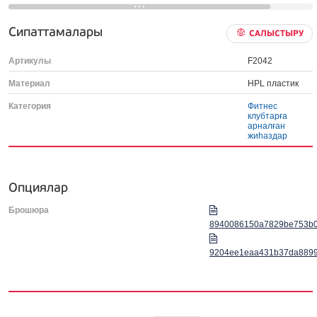
Сипаттамалары
САЛЫСТЫРУ
Артикулы
F2042
Материал
HPL пластик
Категория
Фитнес
клубтарға
арналған
жиһаздар
Опциялар
Брошюра
8940086150a7829be753b0f
9204ee1eaa431b37da8899