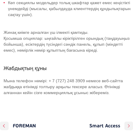
Көп секциялы модельдер толық шкафтар қажет емес кеңістікті
үнемдейді (мысалы, қабылдауда клиенттердің құндылықтарын
сақтау үшін).
Жинақ киімге арналған үш ілмекті қамтиды.
Қосымша опциялар: ыңғайлы кіріктірілген орындық (таңдауыңыз
бойынша), есіктердің түсіндегі сәндік панель, құлып (міндетті
емес), нөмірлік нөмір құлыптың бағасына кіреді.
Жабдықтың құны
Мына телефон нөмірі: + 7 (727) 248 3909 немесе веб-сайтта
жабдыққа өтінімді толтыру арқылы тексере аласыз. Өтінімді
алғаннан кейін сізге коммерциялық ұсыныс жібереміз.
FOREMAN
Smart Access