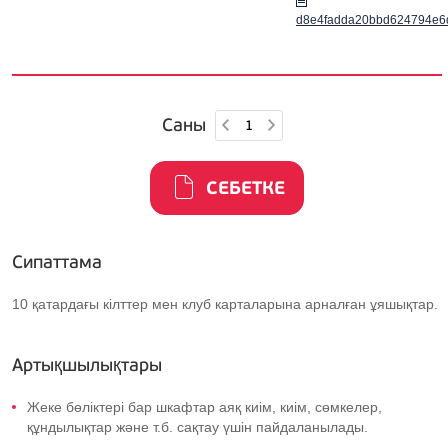
d8e4fadda20bbd624794e6
Саны
СЕБЕТКЕ
Сипаттама
10 қатардағы кілттер мен клуб карталарына арналған ұяшықтар.
Артықшылықтары
Жеке бөліктері бар шкафтар аяқ киім, киім, сөмкелер,
құндылықтар және т.б. сақтау үшін пайдаланылады.