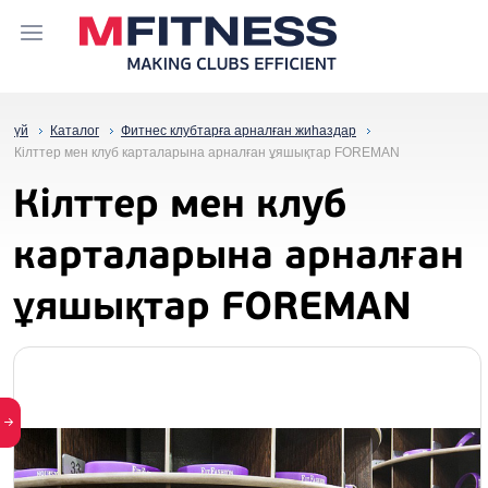
үй
Каталог
Фитнес клубтарға арналған жиһаздар
Кілттер мен клуб карталарына арналған ұяшықтар FOREMAN
Кілттер мен клуб
карталарына арналған
ұяшықтар FOREMAN