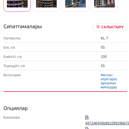
Сипаттамалары
САЛЫСТЫРУ
Артикулы
KL-7
Ені, см
55
Биіктігі, см
100
Тереңдігі, см
55
Категория
Фитнес
клубтарға
арналған
жиһаздар
Опциялар
Брошюра
4972d6456b88108929bb79