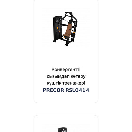
Конвергентті
сығымдап көтеру
күштік тренажері
PRECOR RSL0414