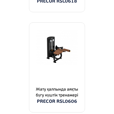
PRECOR RSL0618
Жату қалпында аяқты
бүгу күштік тренажері
PRECOR RSL0606