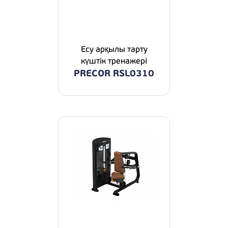
Есу арқылы тарту
күштік тренажері
PRECOR RSL0310