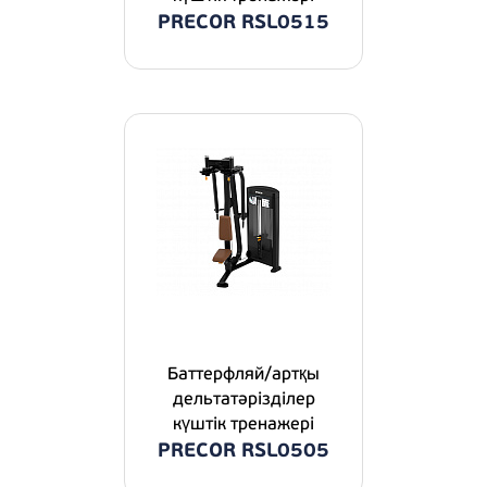
PRECOR RSL0515
Баттерфляй/артқы
дельтатәрізділер
күштік тренажері
PRECOR RSL0505