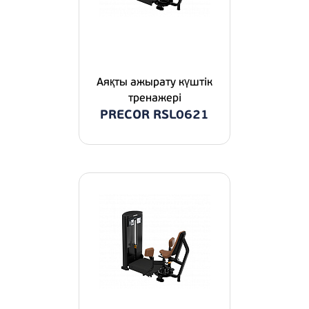
Аяқты ажырату күштік
тренажері
PRECOR RSL0621