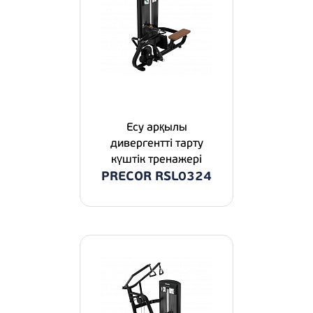
Есу арқылы
дивергентті тарту
күштік тренажері
PRECOR RSL0324