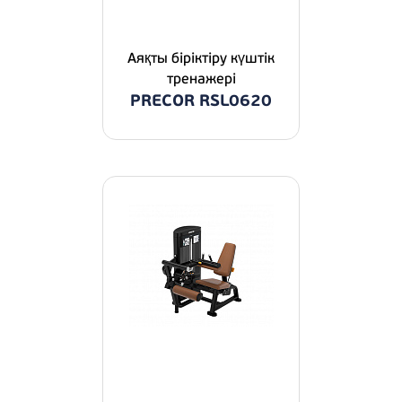
Аяқты біріктіру күштік
тренажері
PRECOR RSL0620