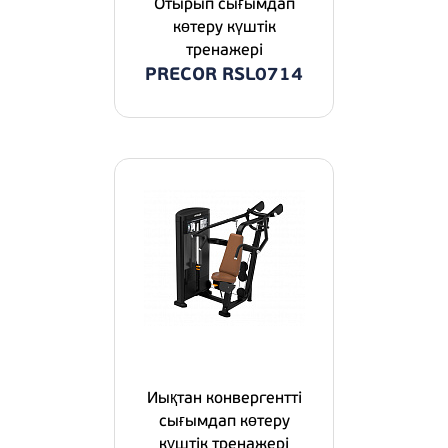
Отырып сығымдап
көтеру күштік
тренажері
PRECOR RSL0714
Иықтан конвергентті
сығымдап көтеру
күштік тренажері