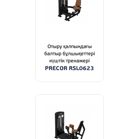
Отыру қалпындағы
балтыр бұлшықеттері
күштік тренажері
PRECOR RSL0623