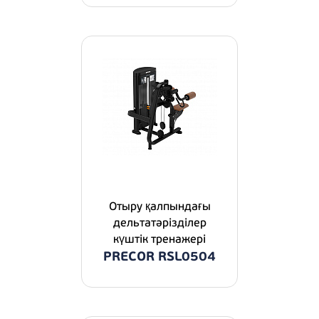
Отыру қалпындағы
дельтатәрізділер
күштік тренажері
PRECOR RSL0504