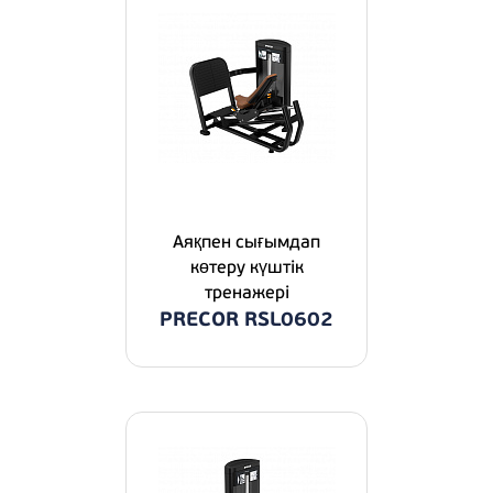
Аяқпен сығымдап
көтеру күштік
тренажері
PRECOR RSL0602