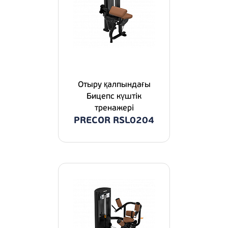
Отыру қалпындағы
Бицепс күштік
тренажері
PRECOR RSL0204