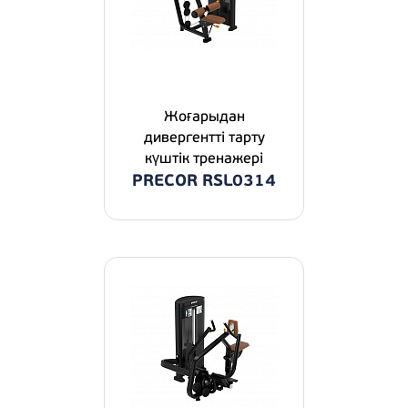
Жоғарыдан
дивергентті тарту
күштік тренажері
PRECOR RSL0314