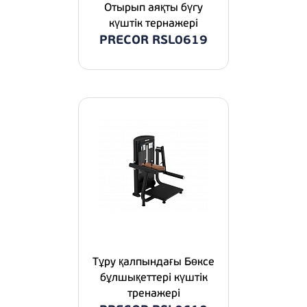
Отырып аяқты бүгу
күштік тернажері
PRECOR RSL0619
Тұру қалпындағы Бөксе
бұлшықеттері күштік
тренажері