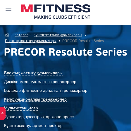
үй
Каталог
Күштік жаттығу құрылғылары
Блоктық жаттығу құрылғылары
PRECOR Resolute Series
PRECOR Resolute Series
Блоктық жаттығу құрылғылары
Дискілермен жүктелетін тренажерлер
Балалар фитнесіне арналған тренажерлар
Көпфункционалды тренажерлер
Мультистанцилар
Турниктер, қоссырықтар және пресс
Күштік жақтаулар мен тіректер