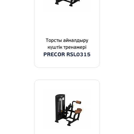
Торсты айналдыру
күштік тренажері
PRECOR RSL0315