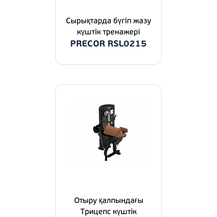
Сырықтарда бүгіп жазу
күштік тренажері
PRECOR RSL0215
Отыру қалпындағы
Трицепс күштік